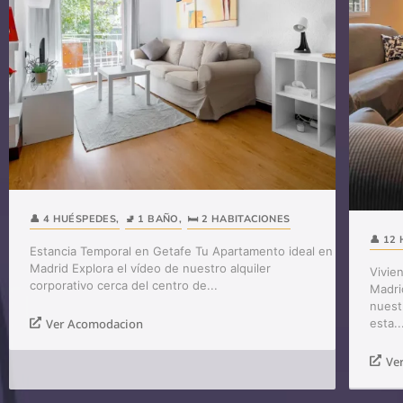
👤 4 HUÉSPEDES
,
🚽 1 BAÑO
,
🛏️ 2 HABITACIONES
👤 12
Estancia Temporal en Getafe Tu Apartamento ideal en
Madrid Explora el vídeo de nuestro alquiler
Vivie
corporativo cerca del centro de...
Madri
nuest
esta..
Ver Acomodacion
Ve