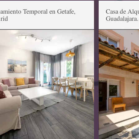
amiento Temporal en Getafe,
Casa de Alqu
rid
Guadalajara.