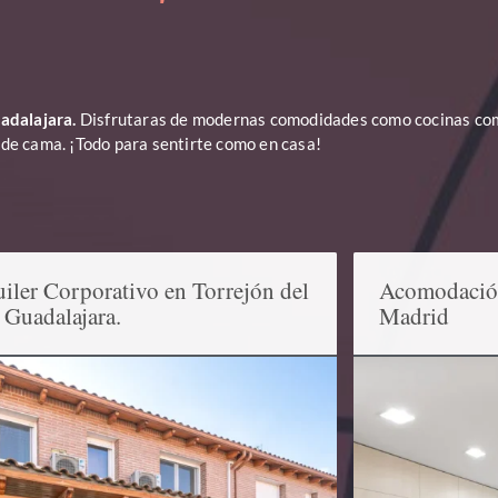
adalajara.
Disfrutaras de modernas comodidades como cocinas co
pa de cama. ¡Todo para sentirte como en casa!
iler Corporativo en Torrejón del
Acomodación 
 Guadalajara.
Madrid