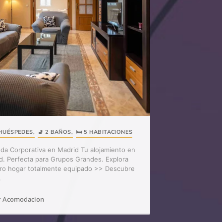
 HUÉSPEDES
,
🚽 2 BAÑOS
,
🛏️ 5 HABITACIONES
nda Corporativa en Madrid Tu alojamiento en
d. Perfecta para Grupos Grandes. Explora
ro hogar totalmente equipado >> Descubre
.
r Acomodacion