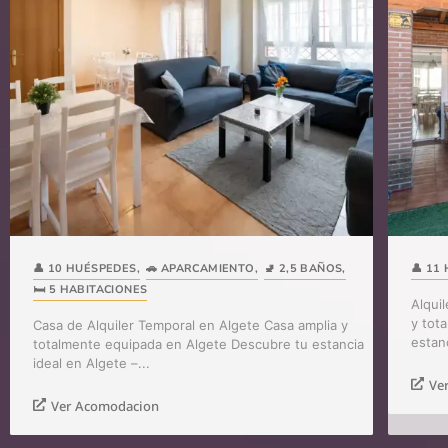
👤 10 HUÉSPEDES
,
🚗 APARCAMIENTO
,
🚽 2,5 BAÑOS
,
👤 11
🛏️ 5 HABITACIONES
Alqui
y tot
Casa de Alquiler Temporal en Algete Casa amplia y
estanc
totalmente equipada en Algete Descubre tu estancia
ideal en Algete –...
Ve
Ver Acomodacion