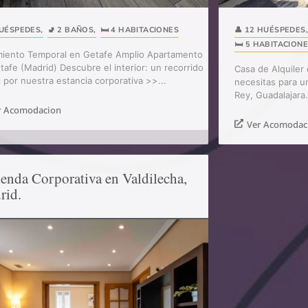
HUÉSPEDES
,
🚽 2 BAÑOS
,
🛏️ 4 HABITACIONES
👤 12 HUÉSPEDES
🛏️ 5 HABITACION
miento Temporal en Getafe Amplio Apartamento
tafe (Madrid) Descubre el interior: un recorrido
Casa de Alquiler
l por nuestra estancia corporativa >>...
necesitas para u
Rey, Guadalajara.
r Acomodacion
Ver Acomodac
enda Corporativa en Valdilecha,
rid.