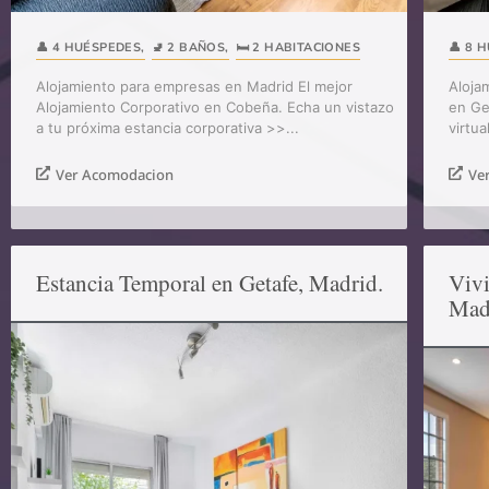
👤 4 HUÉSPEDES
,
🚽 2 BAÑOS
,
🛏️ 2 HABITACIONES
👤 8 
Alojamiento para empresas en Madrid El mejor
Aloja
Alojamiento Corporativo en Cobeña. Echa un vistazo
en Ge
a tu próxima estancia corporativa >>...
virtua
Ver Acomodacion
Ve
Estancia Temporal en Getafe, Madrid.
Vivi
Mad