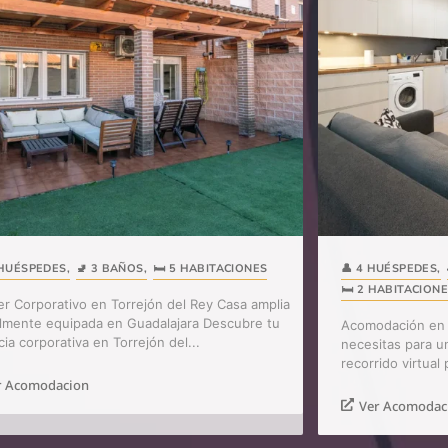
 HUÉSPEDES
,
🚽 3 BAÑOS
,
🛏️ 5 HABITACIONES
👤 4 HUÉSPEDES
,
🛏️ 2 HABITACION
ler Corporativo en Torrejón del Rey Casa amplia
almente equipada en Guadalajara Descubre tu
Acomodación en 
ia corporativa en Torrejón del...
necesitas para u
recorrido virtual
r Acomodacion
Ver Acomodac