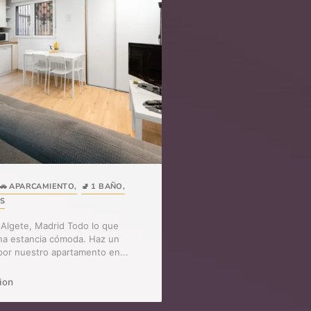
🚗 APARCAMIENTO
,
🚽 1 BAÑO
,
ES
Algete, Madrid Todo lo que
na estancia cómoda. Haz un
 por nuestro apartamento en...
ion