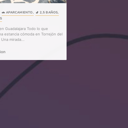
,
🚗 APARCAMIENTO
,
🚽 2,5 BAÑOS
,
ES
 en Guadalajara Todo lo que
na estancia cómoda en Torrejón del
 Una mirada...
ion